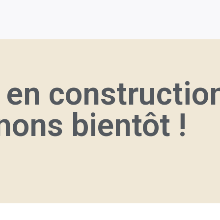
t en constructio
nons bientôt !